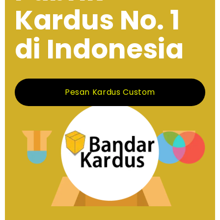
Kardus No. 1
di Indonesia
Pesan Kardus Custom