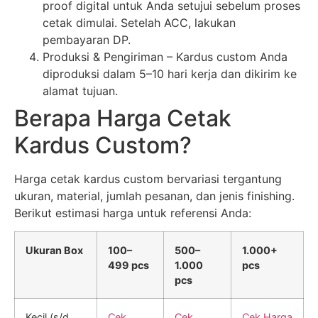
proof digital untuk Anda setujui sebelum proses
cetak dimulai. Setelah ACC, lakukan
pembayaran DP.
Produksi & Pengiriman – Kardus custom Anda
diproduksi dalam 5–10 hari kerja dan dikirim ke
alamat tujuan.
Berapa Harga Cetak
Kardus Custom?
Harga cetak kardus custom bervariasi tergantung
ukuran, material, jumlah pesanan, dan jenis finishing.
Berikut estimasi harga untuk referensi Anda:
Ukuran Box
100–
500–
1.000+
499 pcs
1.000
pcs
pcs
Kecil (s/d
Cek
Cek
Cek Harga