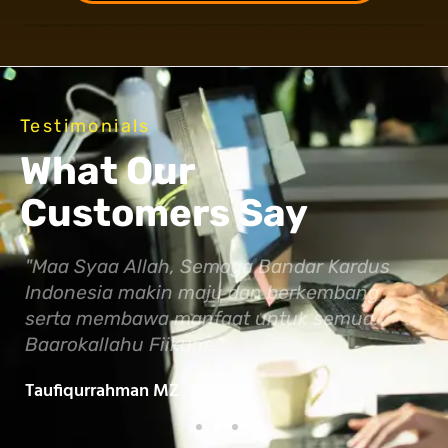
Jual Kardus box kemasan adalah salah satu jenis kemasan yang paling umum digunakan dalam berbagai industri dan bisnis. Kardus box kemasan biasanya digunakan untuk mengemas berbagai produk dan barang yang akan dikirim ke berbagai lokasi. Kardus box kemasan biasanya terbuat dari bahan kertas dan memiliki berbagai ukuran dan ketebalan yang dapat disesuaikan dengan kebutuhan pengguna. Kardus box kemasan memiliki banyak keuntungan dibandingkan dengan jenis kemasan lainnya seperti plastik atau kaca. Salah satu keuntungan utama dari kardus box kemasan adalah kekuatan dan daya tahan yang dimilikinya. Kardus box kemasan dapat melindungi produk yang dikemas dari kerusakan, goresan, dan benturan selama proses pengiriman. Selain itu, kardus box kemasan juga relatif ringan dan mudah diangkut, sehingga dapat menghemat biaya pengiriman. Selain keuntungan tersebut, kardus box kemasan juga memiliki banyak kelebihan lainnya. Kardus box kemasan dapat dicetak dengan berbagai desain dan logo yang dapat memperkuat citra merek dan meningkatkan daya tarik produk. Kardus box kemasan juga dapat didaur ulang dan ramah lingkungan jika dibuang dengan benar. Hal ini membuat kardus box kemasan menjadi pilihan yang ideal untuk bisnis dan pengguna yang peduli dengan lingkungan.
Testimonials
What Our
Customers Say
"Kardusnya kualitas bagus, pelayanan
"Ka
cepet bgt.. kardus arsip nya ready. Klo
ada
bikin custom bisa <1minggu jadi.
nya
Tingkatkan truz y..."
Mah
Yudwianto N