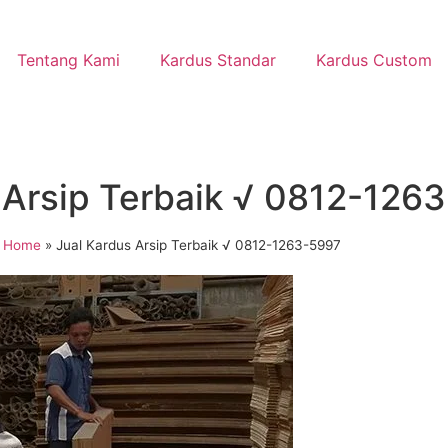
Tentang Kami
Kardus Standar
Kardus Custom
 Arsip Terbaik √ 0812-126
Home
»
Jual Kardus Arsip Terbaik √ 0812-1263-5997