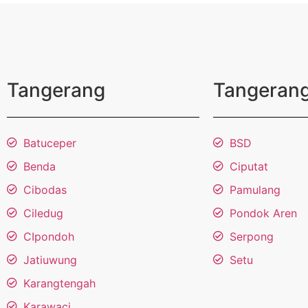
Tangerang
Tangerang
Batuceper
BSD
Benda
Ciputat
Cibodas
Pamulang
Ciledug
Pondok Aren
CIpondoh
Serpong
Jatiuwung
Setu
Karangtengah
Karawaci