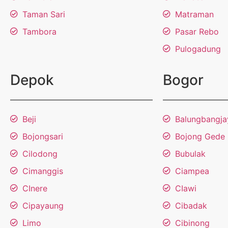
Taman Sari
Matraman
Tambora
Pasar Rebo
Pulogadung
Depok
Bogor
Beji
Balungbangja
Bojongsari
Bojong Gede
Cilodong
Bubulak
Cimanggis
Ciampea
CInere
CIawi
Cipayaung
Cibadak
Limo
Cibinong