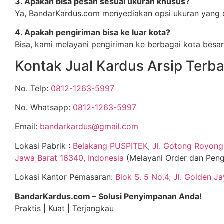
3. Apakah bisa pesan sesuai ukuran khusus?
Ya, BandarKardus.com menyediakan opsi ukuran yang 
4. Apakah pengiriman bisa ke luar kota?
Bisa, kami melayani pengiriman ke berbagai kota besar 
Kontak Jual Kardus Arsip Terba
No. Telp:
0812-1263-5997
No. Whatsapp:
0812-1263-5997
Email:
bandarkardus@gmail.com
Lokasi Pabrik :
Belakang PUSPITEK, Jl. Gotong Royong 
Jawa Barat 16340, Indonesia
(Melayani Order dan Peng
Lokasi Kantor Pemasaran:
Blok S. 5 No.4, Jl. Golden J
BandarKardus.com – Solusi Penyimpanan Anda!
Praktis | Kuat | Terjangkau