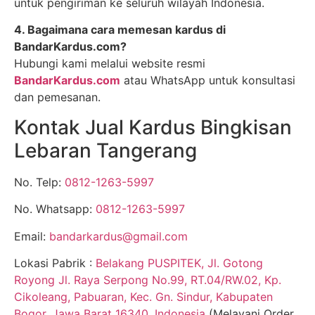
untuk pengiriman ke seluruh wilayah Indonesia.
4. Bagaimana cara memesan kardus di
BandarKardus.com?
Hubungi kami melalui website resmi
BandarKardus.com
atau WhatsApp untuk konsultasi
dan pemesanan.
Kontak Jual Kardus Bingkisan
Lebaran Tangerang
No. Telp:
0812-1263-5997
No. Whatsapp:
0812-1263-5997
Email:
bandarkardus@gmail.com
Lokasi Pabrik :
Belakang PUSPITEK, Jl. Gotong
Royong Jl. Raya Serpong No.99, RT.04/RW.02, Kp.
Cikoleang, Pabuaran, Kec. Gn. Sindur, Kabupaten
Bogor, Jawa Barat 16340, Indonesia
(Melayani Order