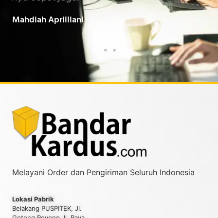
Baarokallahu Fiikum.."
Tin
Taufiqurrahman MZ
Yud
Melayani Order dan Pengiriman Seluruh Indonesia
Lokasi Pabrik
Belakang PUSPITEK, Jl.
Gotong Royong Jl. Raya