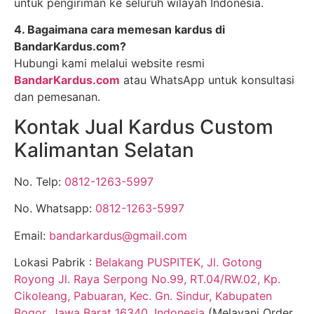
untuk pengiriman ke seluruh wilayah Indonesia.
4. Bagaimana cara memesan kardus di
BandarKardus.com?
Hubungi kami melalui website resmi
BandarKardus.com
atau WhatsApp untuk konsultasi
dan pemesanan.
Kontak Jual Kardus Custom
Kalimantan Selatan
No. Telp:
0812-1263-5997
No. Whatsapp:
0812-1263-5997
Email:
bandarkardus@gmail.com
Lokasi Pabrik :
Belakang PUSPITEK, Jl. Gotong
Royong Jl. Raya Serpong No.99, RT.04/RW.02, Kp.
Cikoleang, Pabuaran, Kec. Gn. Sindur, Kabupaten
Bogor, Jawa Barat 16340, Indonesia
(Melayani Order