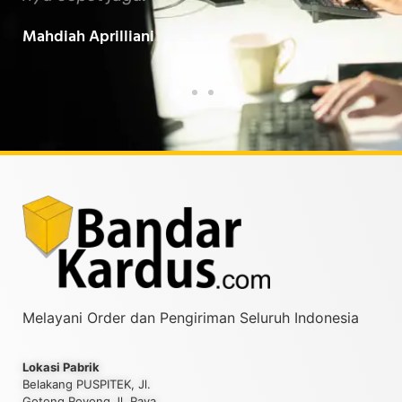
Baarokallahu Fiikum.."
Tin
Taufiqurrahman MZ
Yud
Melayani Order dan Pengiriman Seluruh Indonesia
Lokasi Pabrik
Belakang PUSPITEK, Jl.
Gotong Royong Jl. Raya