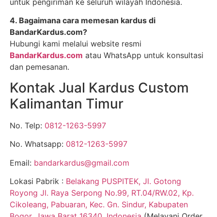
untuk pengiriman ke seluruh wilayah Indonesia.
4. Bagaimana cara memesan kardus di
BandarKardus.com?
Hubungi kami melalui website resmi
BandarKardus.com
atau WhatsApp untuk konsultasi
dan pemesanan.
Kontak Jual Kardus Custom
Kalimantan Timur
No. Telp:
0812-1263-5997
No. Whatsapp:
0812-1263-5997
Email:
bandarkardus@gmail.com
Lokasi Pabrik :
Belakang PUSPITEK, Jl. Gotong
Royong Jl. Raya Serpong No.99, RT.04/RW.02, Kp.
Cikoleang, Pabuaran, Kec. Gn. Sindur, Kabupaten
Bogor, Jawa Barat 16340, Indonesia
(Melayani Order