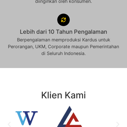
diinginkan oleh konsumen.
Lebih dari 10 Tahun Pengalaman
Berpengalaman memproduksi Kardus untuk
Perorangan, UKM, Corporate maupun Pemerintahan
di Seluruh Indonesia.
Klien Kami