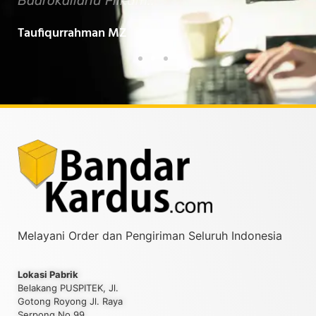
Baarokallahu Fiikum.."
Tin
Taufiqurrahman MZ
Yud
Melayani Order dan Pengiriman Seluruh Indonesia
Lokasi Pabrik
Belakang PUSPITEK, Jl.
Gotong Royong Jl. Raya
Serpong No.99,