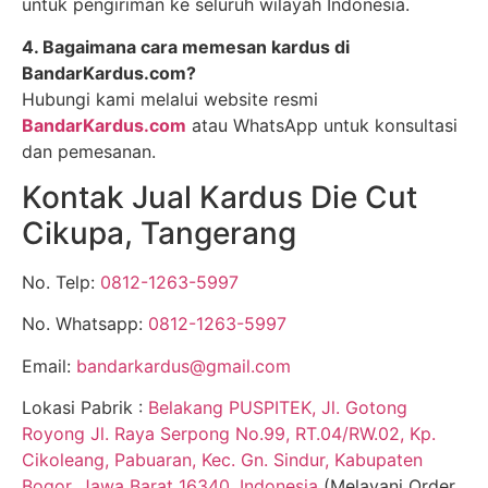
untuk pengiriman ke seluruh wilayah Indonesia.
4. Bagaimana cara memesan kardus di
BandarKardus.com?
Hubungi kami melalui website resmi
BandarKardus.com
atau WhatsApp untuk konsultasi
dan pemesanan.
Kontak Jual Kardus Die Cut
Cikupa, Tangerang
No. Telp:
0812-1263-5997
No. Whatsapp:
0812-1263-5997
Email:
bandarkardus@gmail.com
Lokasi Pabrik :
Belakang PUSPITEK, Jl. Gotong
Royong Jl. Raya Serpong No.99, RT.04/RW.02, Kp.
Cikoleang, Pabuaran, Kec. Gn. Sindur, Kabupaten
Bogor, Jawa Barat 16340, Indonesia
(Melayani Order