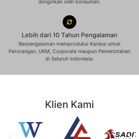
diinginkan oleh konsumen.
Lebih dari 10 Tahun Pengalaman
Berpengalaman memproduksi Kardus untuk
Perorangan, UKM, Corporate maupun Pemerintahan
di Seluruh Indonesia.
Klien Kami