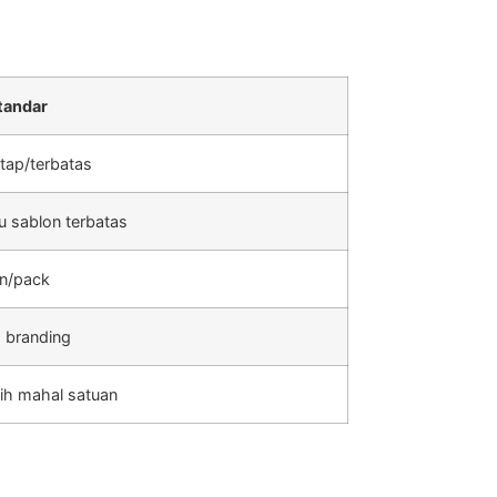
tandar
tap/terbatas
u sablon terbatas
an/pack
 branding
ebih mahal satuan