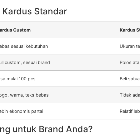
 Kardus Standar
ardus Custom
Kardus S
ebas sesuai kebutuhan
Ukuran te
ull custom, sesuai brand
Polos ata
isa mulai 100 pcs
Beli satu
ogo, warna, teks bebas
Tidak ada
ebih ekonomis partai
Relatif l
ng untuk Brand Anda?