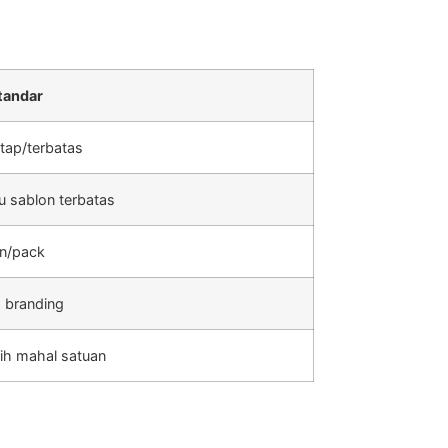
tandar
tap/terbatas
u sablon terbatas
an/pack
 branding
ebih mahal satuan