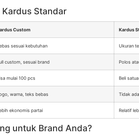
 Kardus Standar
ardus Custom
Kardus S
ebas sesuai kebutuhan
Ukuran te
ull custom, sesuai brand
Polos ata
isa mulai 100 pcs
Beli satu
ogo, warna, teks bebas
Tidak ada
ebih ekonomis partai
Relatif l
ng untuk Brand Anda?