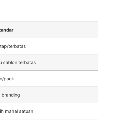
tandar
tap/terbatas
u sablon terbatas
an/pack
 branding
ebih mahal satuan