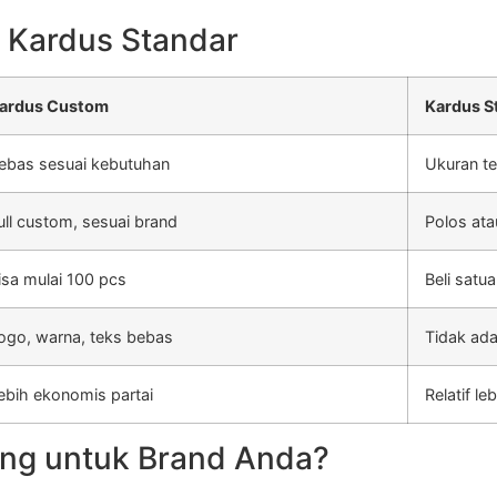
 Kardus Standar
ardus Custom
Kardus S
ebas sesuai kebutuhan
Ukuran te
ull custom, sesuai brand
Polos ata
isa mulai 100 pcs
Beli satu
ogo, warna, teks bebas
Tidak ada
ebih ekonomis partai
Relatif l
ng untuk Brand Anda?