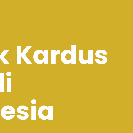
k Kardus
di
esia