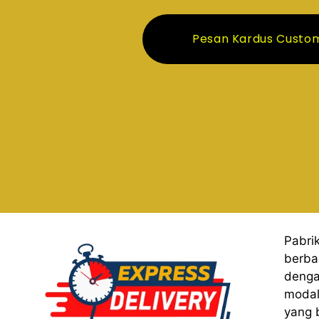
Pesan Kardus Custo
Pabri
berba
denga
modal
yang 