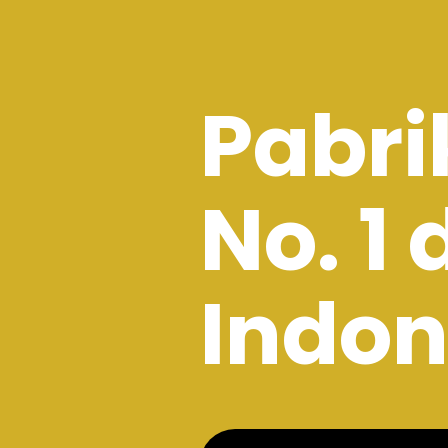
Pabri
No. 1 
Indon