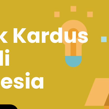
k Kardus
di
esia