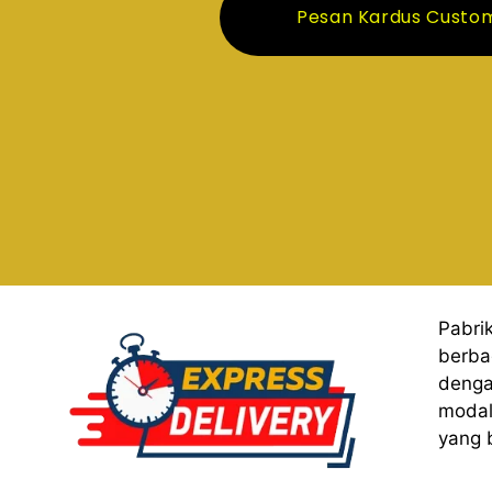
Pesan Kardus Custo
Pabri
berba
denga
modal
yang 