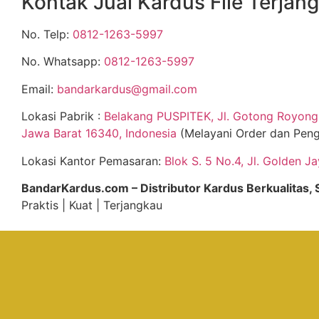
Kontak Jual Kardus File Terjan
No. Telp:
0812-1263-5997
No. Whatsapp:
0812-1263-5997
Email:
bandarkardus@gmail.com
Lokasi Pabrik :
Belakang PUSPITEK, Jl. Gotong Royong 
Jawa Barat 16340, Indonesia
(Melayani Order dan Peng
Lokasi Kantor Pemasaran:
Blok S. 5 No.4, Jl. Golden J
BandarKardus.com – Distributor Kardus Berkualitas
Praktis | Kuat | Terjangkau