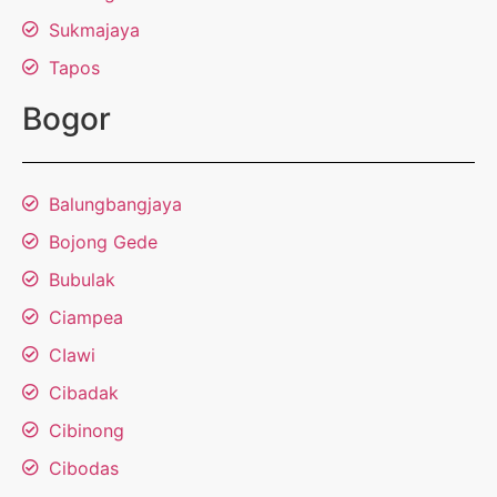
Sukmajaya
Tapos
Bogor
Balungbangjaya
Bojong Gede
Bubulak
Ciampea
CIawi
Cibadak
Cibinong
Cibodas