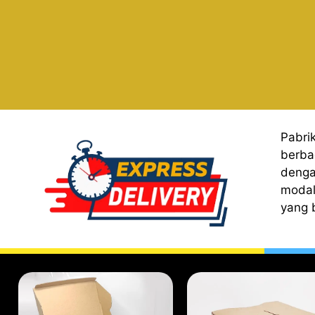
Pabri
berba
denga
modal
yang 