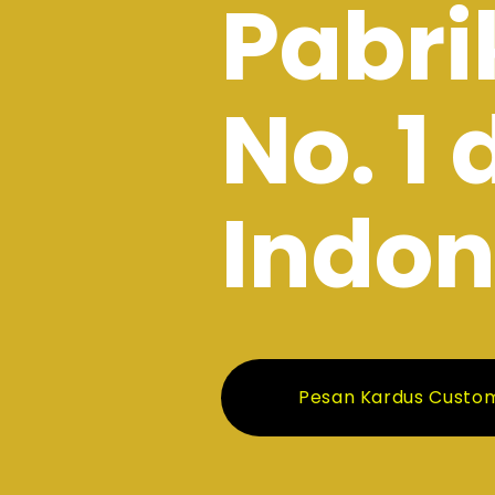
Pabri
No. 1 
Indon
Pesan Kardus Custo