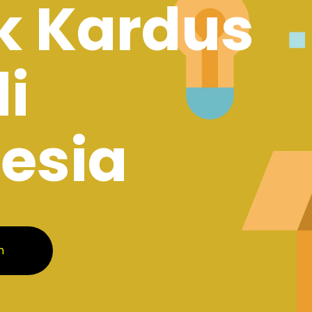
k Kardus
di
esia
m