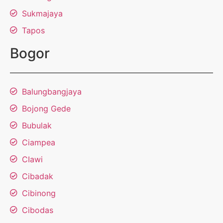
Sukmajaya
Tapos
Bogor
Balungbangjaya
Bojong Gede
Bubulak
Ciampea
CIawi
Cibadak
Cibinong
Cibodas