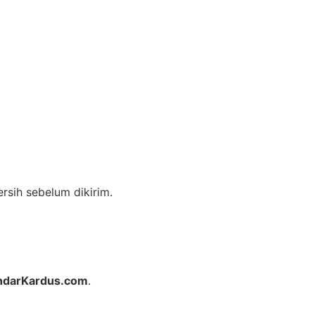
sih sebelum dikirim.
ndarKardus.com
.