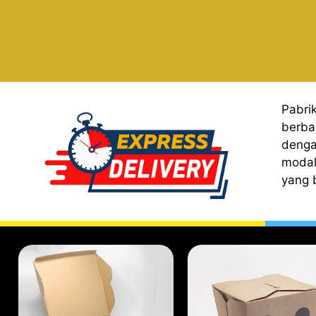
Pabri
berba
denga
modal
yang 