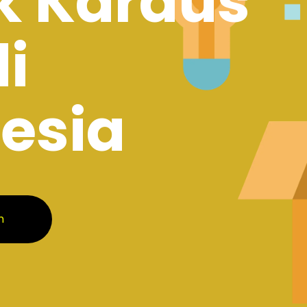
k Kardus
di
esia
m