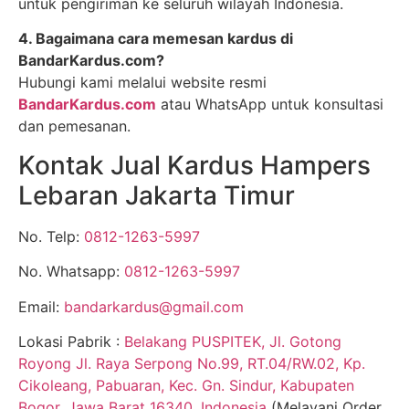
untuk pengiriman ke seluruh wilayah Indonesia.
4. Bagaimana cara memesan kardus di
BandarKardus.com?
Hubungi kami melalui website resmi
BandarKardus.com
atau WhatsApp untuk konsultasi
dan pemesanan.
Kontak Jual Kardus Hampers
Lebaran Jakarta Timur
No. Telp:
0812-1263-5997
No. Whatsapp:
0812-1263-5997
Email:
bandarkardus@gmail.com
Lokasi Pabrik :
Belakang PUSPITEK, Jl. Gotong
Royong Jl. Raya Serpong No.99, RT.04/RW.02, Kp.
Cikoleang, Pabuaran, Kec. Gn. Sindur, Kabupaten
Bogor, Jawa Barat 16340, Indonesia
(Melayani Order