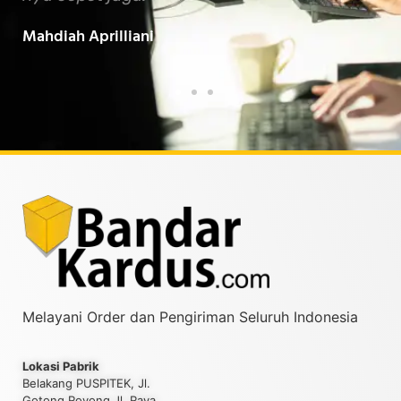
Baarokallahu Fiikum.."
Tin
Taufiqurrahman MZ
Yud
Melayani Order dan Pengiriman Seluruh Indonesia
Lokasi Pabrik
Belakang PUSPITEK, Jl.
Gotong Royong Jl. Raya