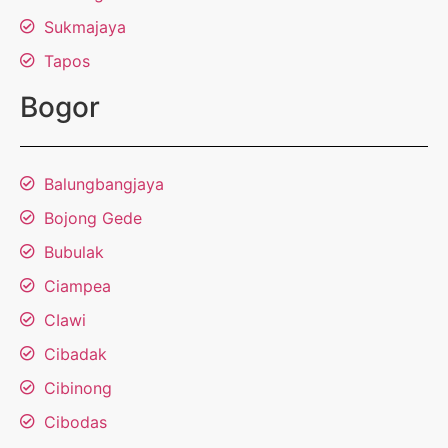
Sukmajaya
Tapos
Bogor
Balungbangjaya
Bojong Gede
Bubulak
Ciampea
CIawi
Cibadak
Cibinong
Cibodas