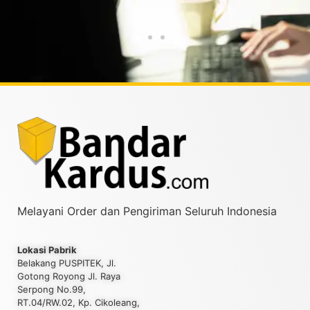
Taufiqurrahman MZ
Yud
Melayani Order dan Pengiriman Seluruh Indonesia
Lokasi Pabrik
Belakang PUSPITEK, Jl.
Gotong Royong Jl. Raya
Serpong No.99,
RT.04/RW.02, Kp. Cikoleang,