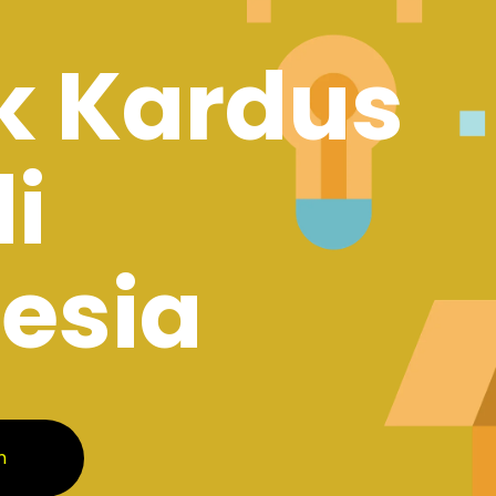
k Kardus
di
esia
m