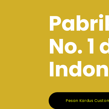
Pabri
No. 1 
Indon
Pesan Kardus Custo