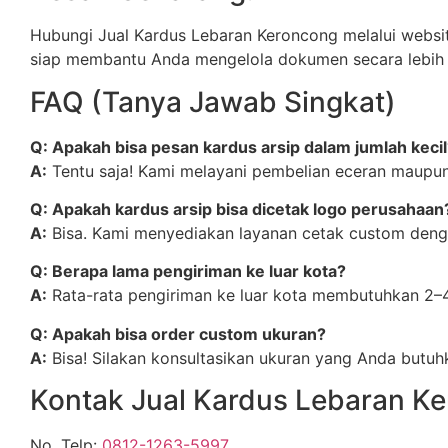
Hubungi Jual Kardus Lebaran Keroncong melalui webs
siap membantu Anda mengelola dokumen secara lebih rap
FAQ (Tanya Jawab Singkat)
Q: Apakah bisa pesan kardus arsip dalam jumlah kecil
A:
Tentu saja! Kami melayani pembelian eceran maupun g
Q: Apakah kardus arsip bisa dicetak logo perusahaan
A:
Bisa. Kami menyediakan layanan cetak custom denga
Q: Berapa lama pengiriman ke luar kota?
A:
Rata-rata pengiriman ke luar kota membutuhkan 2–4 h
Q: Apakah bisa order custom ukuran?
A:
Bisa! Silakan konsultasikan ukuran yang Anda butuh
Kontak Jual Kardus Lebaran K
No. Telp:
0812-1263-5997