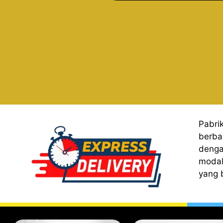
Pabri
berba
denga
modal
yang 