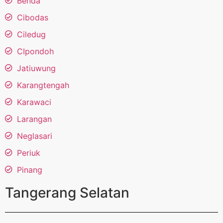
Benda
Cibodas
Ciledug
CIpondoh
Jatiuwung
Karangtengah
Karawaci
Larangan
Neglasari
Periuk
Pinang
Tangerang Selatan