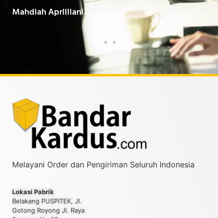
Baarokallahu Fiikum.."
Tin
Taufiqurrahman MZ
Yud
Melayani Order dan Pengiriman Seluruh Indonesia
Lokasi Pabrik
Belakang PUSPITEK, Jl.
Gotong Royong Jl. Raya