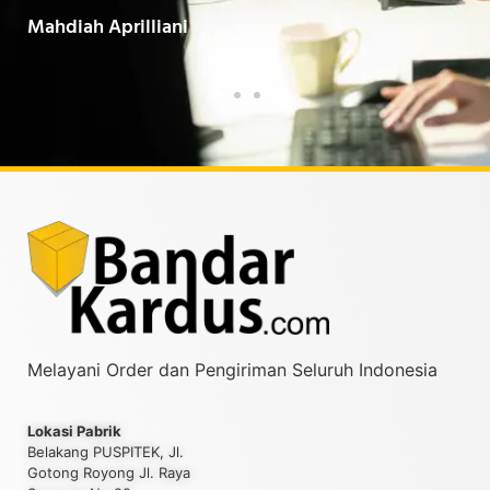
Baarokallahu Fiikum.."
Tin
Taufiqurrahman MZ
Yud
Melayani Order dan Pengiriman Seluruh Indonesia
Lokasi Pabrik
Belakang PUSPITEK, Jl.
Gotong Royong Jl. Raya