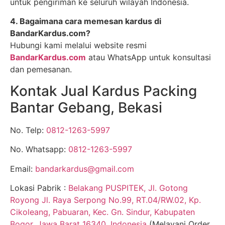
untuk pengiriman ke seluruh wilayah Indonesia.
4. Bagaimana cara memesan kardus di
BandarKardus.com?
Hubungi kami melalui website resmi
BandarKardus.com
atau WhatsApp untuk konsultasi
dan pemesanan.
Kontak Jual Kardus Packing
Bantar Gebang, Bekasi
No. Telp:
0812-1263-5997
No. Whatsapp:
0812-1263-5997
Email:
bandarkardus@gmail.com
Lokasi Pabrik :
Belakang PUSPITEK, Jl. Gotong
Royong Jl. Raya Serpong No.99, RT.04/RW.02, Kp.
Cikoleang, Pabuaran, Kec. Gn. Sindur, Kabupaten
Bogor, Jawa Barat 16340, Indonesia
(Melayani Order