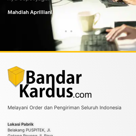
Baarokallahu Fiikum.."
Tin
Taufiqurrahman MZ
Yud
Melayani Order dan Pengiriman Seluruh Indonesia
Lokasi Pabrik
Belakang PUSPITEK, Jl.
Gotong Royong Jl. Raya