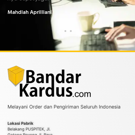
Baarokallahu Fiikum.."
Tin
Taufiqurrahman MZ
Yud
Melayani Order dan Pengiriman Seluruh Indonesia
Lokasi Pabrik
Belakang PUSPITEK, Jl.
Gotong Royong Jl. Raya