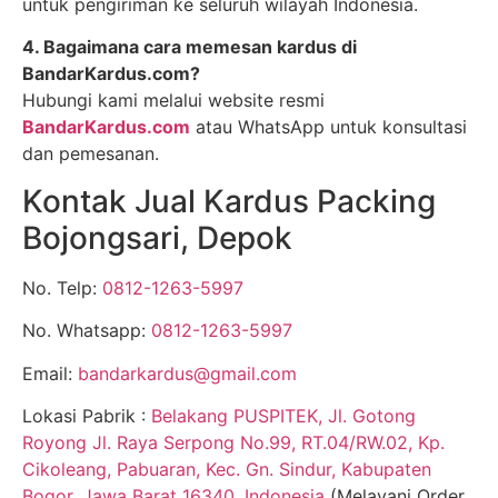
untuk pengiriman ke seluruh wilayah Indonesia.
4. Bagaimana cara memesan kardus di
BandarKardus.com?
Hubungi kami melalui website resmi
BandarKardus.com
atau WhatsApp untuk konsultasi
dan pemesanan.
Kontak Jual Kardus Packing
Bojongsari, Depok
No. Telp:
0812-1263-5997
No. Whatsapp:
0812-1263-5997
Email:
bandarkardus@gmail.com
Lokasi Pabrik :
Belakang PUSPITEK, Jl. Gotong
Royong Jl. Raya Serpong No.99, RT.04/RW.02, Kp.
Cikoleang, Pabuaran, Kec. Gn. Sindur, Kabupaten
Bogor, Jawa Barat 16340, Indonesia
(Melayani Order