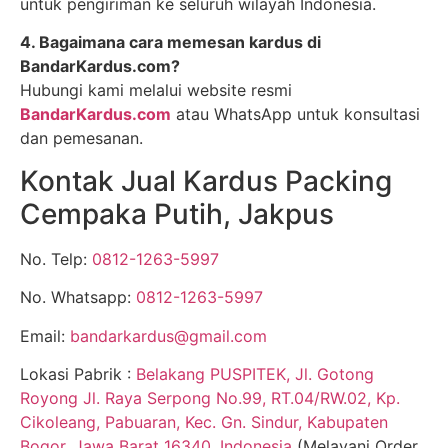
untuk pengiriman ke seluruh wilayah Indonesia.
4. Bagaimana cara memesan kardus di
BandarKardus.com?
Hubungi kami melalui website resmi
BandarKardus.com
atau WhatsApp untuk konsultasi
dan pemesanan.
Kontak Jual Kardus Packing
Cempaka Putih, Jakpus
No. Telp:
0812-1263-5997
No. Whatsapp:
0812-1263-5997
Email:
bandarkardus@gmail.com
Lokasi Pabrik :
Belakang PUSPITEK, Jl. Gotong
Royong Jl. Raya Serpong No.99, RT.04/RW.02, Kp.
Cikoleang, Pabuaran, Kec. Gn. Sindur, Kabupaten
Bogor, Jawa Barat 16340, Indonesia
(Melayani Order