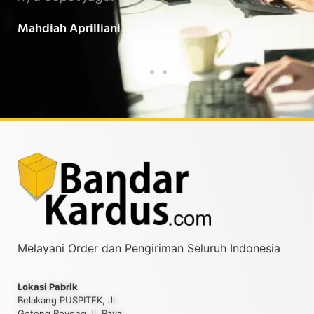
Baarokallahu Fiikum.."
Tin
Taufiqurrahman MZ
Yud
Melayani Order dan Pengiriman Seluruh Indonesia
Lokasi Pabrik
Belakang PUSPITEK, Jl.
Gotong Royong Jl. Raya