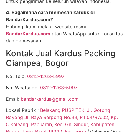
untuk pengiriman ke seluruh wilayah Indonesia.
4. Bagaimana cara memesan kardus di
BandarKardus.com?
Hubungi kami melalui website resmi
BandarKardus.com
atau WhatsApp untuk konsultasi
dan pemesanan.
Kontak Jual Kardus Packing
Ciampea, Bogor
No. Telp:
0812-1263-5997
No. Whatsapp:
0812-1263-5997
Email:
bandarkardus@gmail.com
Lokasi Pabrik :
Belakang PUSPITEK, Jl. Gotong
Royong Jl. Raya Serpong No.99, RT.04/RW.02, Kp.
Cikoleang, Pabuaran, Kec. Gn. Sindur, Kabupaten
Bogor, Jawa Barat 16340, Indonesia
(Melayani Order