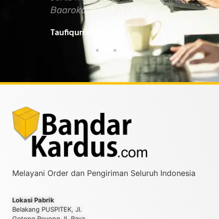
Baarokallahu Fiikum.."
Tin
Taufiqurrahman MZ
Yud
Melayani Order dan Pengiriman Seluruh Indonesia
Lokasi Pabrik
Belakang PUSPITEK, Jl.
Gotong Royong Jl. Raya