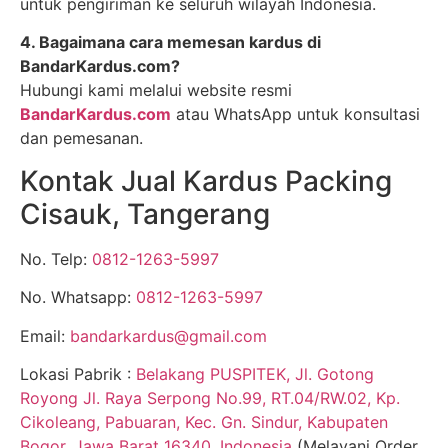
untuk pengiriman ke seluruh wilayah Indonesia.
4. Bagaimana cara memesan kardus di
BandarKardus.com?
Hubungi kami melalui website resmi
BandarKardus.com
atau WhatsApp untuk konsultasi
dan pemesanan.
Kontak Jual Kardus Packing
Cisauk, Tangerang
No. Telp:
0812-1263-5997
No. Whatsapp:
0812-1263-5997
Email:
bandarkardus@gmail.com
Lokasi Pabrik :
Belakang PUSPITEK, Jl. Gotong
Royong Jl. Raya Serpong No.99, RT.04/RW.02, Kp.
Cikoleang, Pabuaran, Kec. Gn. Sindur, Kabupaten
Bogor, Jawa Barat 16340, Indonesia
(Melayani Order