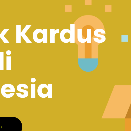
k Kardus
di
esia
m