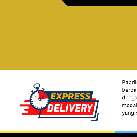
Pabri
berba
denga
modal
yang 