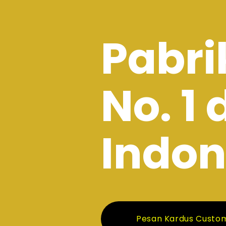
Pabri
No. 1 
Indon
Pesan Kardus Custo