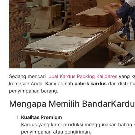
Sedang mencari
Jual Kardus Packing Kalideres
yang ku
kemasan Anda. Kami adalah
pabrik kardus
dan distrib
penyimpanan barang.
Mengapa Memilih BandarKard
Kualitas Premium
Kardus yang kami produksi menggunakan bahan k
penyimpanan atau pengiriman.