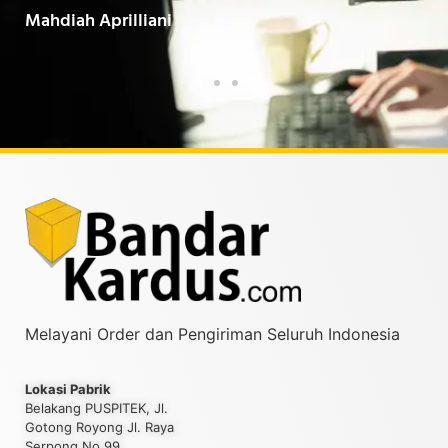
Baarokallahu Fiikum.."
Tin
Taufiqurrahman MZ
Yud
Melayani Order dan Pengiriman Seluruh Indonesia
Lokasi Pabrik
Belakang PUSPITEK, Jl.
Gotong Royong Jl. Raya
Serpong No.99,