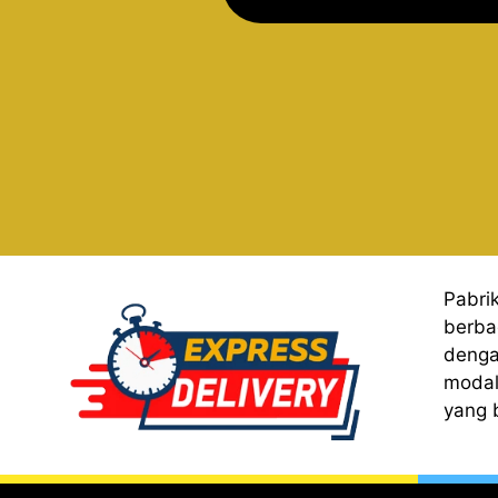
Pabri
berba
denga
modal
yang 