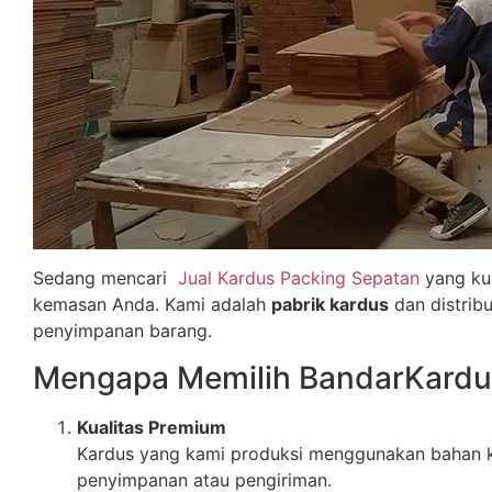
Sedang mencari
Jual Kardus Packing Sepatan
yang ku
kemasan Anda. Kami adalah
pabrik kardus
dan distrib
penyimpanan barang.
Mengapa Memilih BandarKard
Kualitas Premium
Kardus yang kami produksi menggunakan bahan k
penyimpanan atau pengiriman.