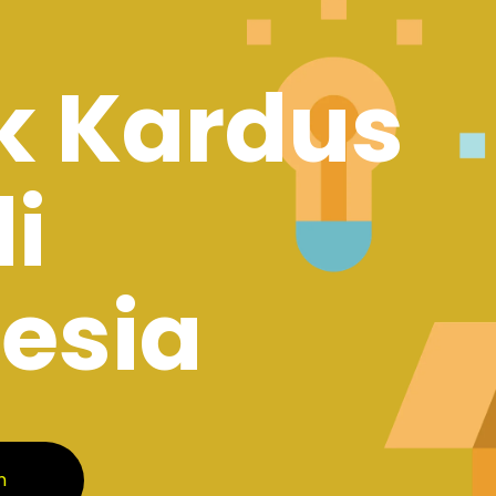
k Kardus
di
esia
m