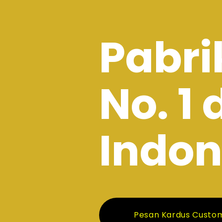
Pabri
No. 1 
Indon
Pesan Kardus Custo