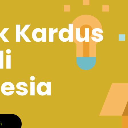
k Kardus
di
esia
m