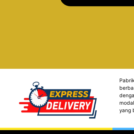
Pabri
berba
denga
modal
yang 