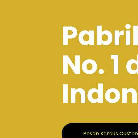
Pabri
No. 1 
Indon
Pesan Kardus Custo