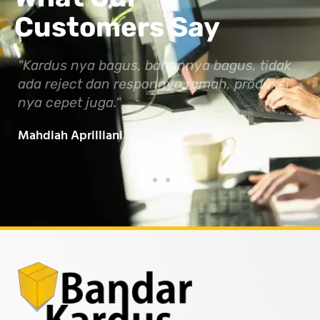
Customers Say
idak
"Maa Syaa Allah, Semoga Bandar Kardus
uksi
Indonesia makin maju dan berkembang
serta membawa manfaat untuk semua.
Baarokallahu Fiikum.."
Taufiqurrahman MZ