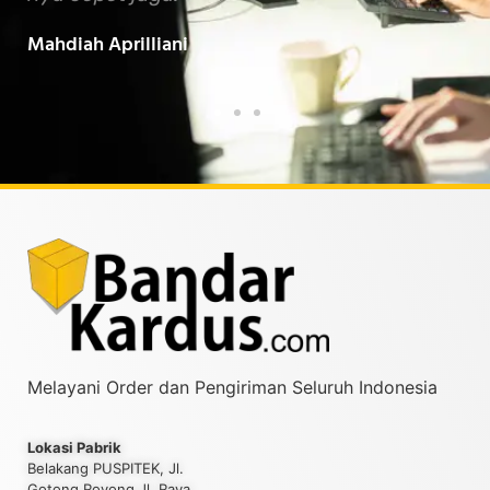
Baarokallahu Fiikum.."
Tin
Taufiqurrahman MZ
Yud
Melayani Order dan Pengiriman Seluruh Indonesia
Lokasi Pabrik
Belakang PUSPITEK, Jl.
Gotong Royong Jl. Raya