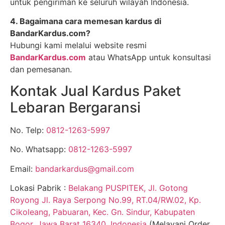
untuk pengiriman ke seluruh wilayah Indonesia.
4. Bagaimana cara memesan kardus di
BandarKardus.com?
Hubungi kami melalui website resmi
BandarKardus.com
atau WhatsApp untuk konsultasi
dan pemesanan.
Kontak Jual Kardus Paket
Lebaran Bergaransi
No. Telp:
0812-1263-5997
No. Whatsapp:
0812-1263-5997
Email:
bandarkardus@gmail.com
Lokasi Pabrik :
Belakang PUSPITEK, Jl. Gotong
Royong Jl. Raya Serpong No.99, RT.04/RW.02, Kp.
Cikoleang, Pabuaran, Kec. Gn. Sindur, Kabupaten
Bogor, Jawa Barat 16340, Indonesia
(Melayani Order