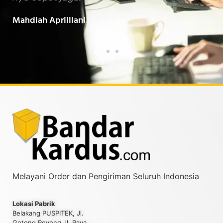
Baarokallahu Fiikum.."
Tin
Taufiqurrahman MZ
Yud
Melayani Order dan Pengiriman Seluruh Indonesia
Lokasi Pabrik
Belakang PUSPITEK, Jl.
Gotong Royong Jl. Raya