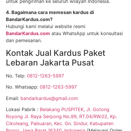
untuk pengiriman ke seluruh wilayah Indonesia.
4. Bagaimana cara memesan kardus di
BandarKardus.com?
Hubungi kami melalui website resmi
BandarKardus.com
atau WhatsApp untuk konsultasi
dan pemesanan.
Kontak Jual Kardus Paket
Lebaran Jakarta Pusat
No. Telp:
0812-1263-5997
No. Whatsapp:
0812-1263-5997
Email:
bandarkardus@gmail.com
Lokasi Pabrik :
Belakang PUSPITEK, Jl. Gotong
Royong Jl. Raya Serpong No.99, RT.04/RW.02, Kp.
Cikoleang, Pabuaran, Kec. Gn. Sindur, Kabupaten
Bogor, Jawa Barat 16340, Indonesia
(Melayani Order