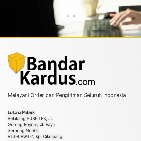
Taufiqurrahman MZ
Yud
Melayani Order dan Pengiriman Seluruh Indonesia
Lokasi Pabrik
Belakang PUSPITEK, Jl.
Gotong Royong Jl. Raya
Serpong No.99,
RT.04/RW.02, Kp. Cikoleang,