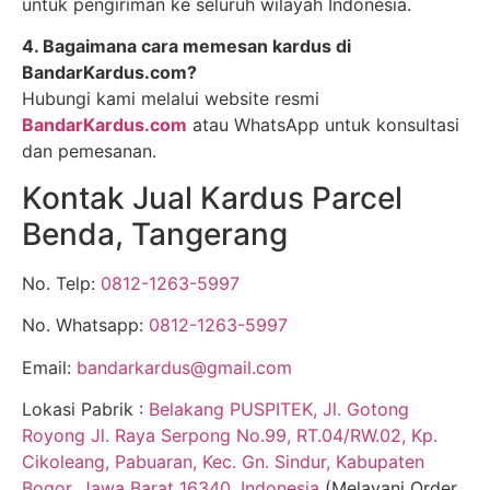
untuk pengiriman ke seluruh wilayah Indonesia.
4. Bagaimana cara memesan kardus di
BandarKardus.com?
Hubungi kami melalui website resmi
BandarKardus.com
atau WhatsApp untuk konsultasi
dan pemesanan.
Kontak Jual Kardus Parcel
Benda, Tangerang
No. Telp:
0812-1263-5997
No. Whatsapp:
0812-1263-5997
Email:
bandarkardus@gmail.com
Lokasi Pabrik :
Belakang PUSPITEK, Jl. Gotong
Royong Jl. Raya Serpong No.99, RT.04/RW.02, Kp.
Cikoleang, Pabuaran, Kec. Gn. Sindur, Kabupaten
Bogor, Jawa Barat 16340, Indonesia
(Melayani Order