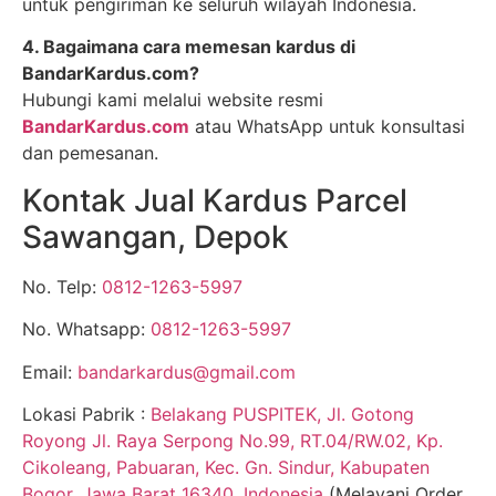
untuk pengiriman ke seluruh wilayah Indonesia.
4. Bagaimana cara memesan kardus di
BandarKardus.com?
Hubungi kami melalui website resmi
BandarKardus.com
atau WhatsApp untuk konsultasi
dan pemesanan.
Kontak Jual Kardus Parcel
Sawangan, Depok
No. Telp:
0812-1263-5997
No. Whatsapp:
0812-1263-5997
Email:
bandarkardus@gmail.com
Lokasi Pabrik :
Belakang PUSPITEK, Jl. Gotong
Royong Jl. Raya Serpong No.99, RT.04/RW.02, Kp.
Cikoleang, Pabuaran, Kec. Gn. Sindur, Kabupaten
Bogor, Jawa Barat 16340, Indonesia
(Melayani Order