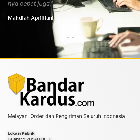
serta membawa manfaat untuk semua.
bik
Baarokallahu Fiikum.."
Tin
Taufiqurrahman MZ
Yud
Melayani Order dan Pengiriman Seluruh Indonesia
Lokasi Pabrik
Belakang PUSPITEK, Jl.