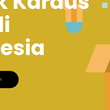
k Kardus
di
esia
m