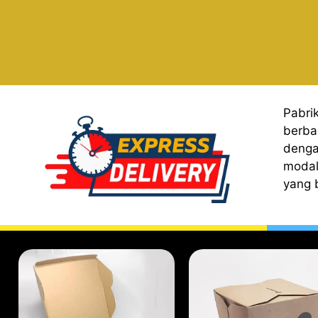
Pabri
berba
denga
modal
yang 