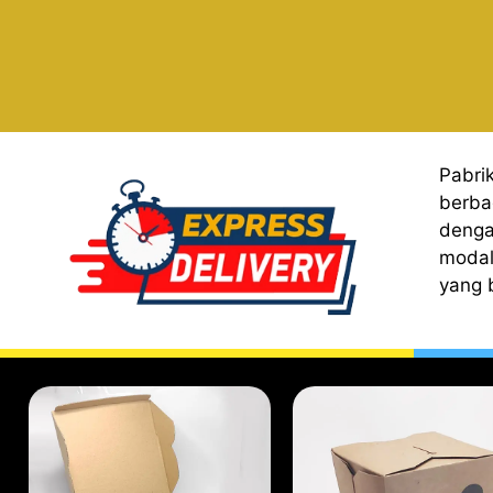
Pabri
berba
denga
modal
yang 