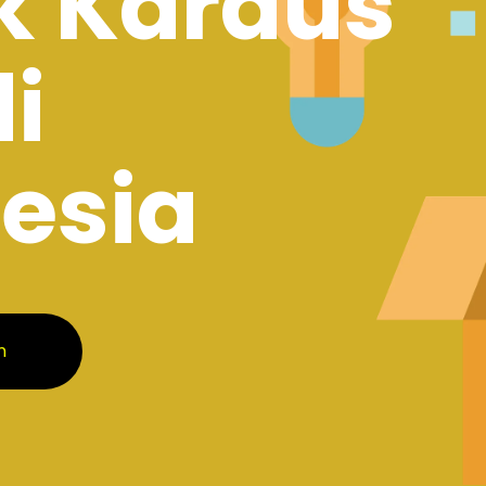
k Kardus
di
esia
m