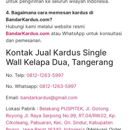
untuk pengiriman ke seluruh wilayah Indonesia.
4. Bagaimana cara memesan kardus di
BandarKardus.com?
Hubungi kami melalui website resmi
BandarKardus.com
atau WhatsApp untuk konsultasi
dan pemesanan.
Kontak Jual Kardus Single
Wall Kelapa Dua, Tangerang
No. Telp:
0812-1263-5997
No. Whatsapp:
0812-1263-5997
Email:
bandarkardus@gmail.com
Lokasi Pabrik :
Belakang PUSPITEK, Jl. Gotong
Royong Jl. Raya Serpong No.99, RT.04/RW.02, Kp.
Cikoleang, Pabuaran, Kec. Gn. Sindur, Kabupaten
Bogor, Jawa Barat 16340, Indonesia
(Melayani Order