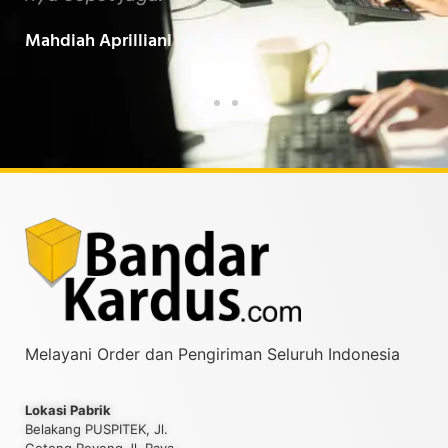
Baarokallahu Fiikum.."
Tin
Taufiqurrahman MZ
Yud
Melayani Order dan Pengiriman Seluruh Indonesia
Lokasi Pabrik
Belakang PUSPITEK, Jl.
Gotong Royong Jl. Raya