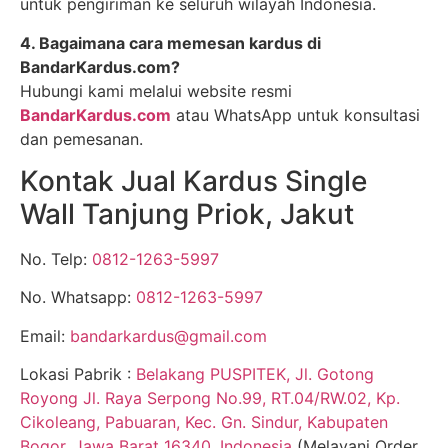
untuk pengiriman ke seluruh wilayah Indonesia.
4. Bagaimana cara memesan kardus di
BandarKardus.com?
Hubungi kami melalui website resmi
BandarKardus.com
atau WhatsApp untuk konsultasi
dan pemesanan.
Kontak Jual Kardus Single
Wall Tanjung Priok, Jakut
No. Telp:
0812-1263-5997
No. Whatsapp:
0812-1263-5997
Email:
bandarkardus@gmail.com
Lokasi Pabrik :
Belakang PUSPITEK, Jl. Gotong
Royong Jl. Raya Serpong No.99, RT.04/RW.02, Kp.
Cikoleang, Pabuaran, Kec. Gn. Sindur, Kabupaten
Bogor, Jawa Barat 16340, Indonesia
(Melayani Order