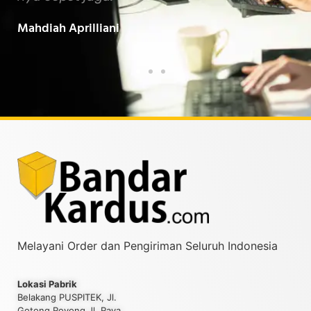
Baarokallahu Fiikum.."
Tin
Taufiqurrahman MZ
Yud
Melayani Order dan Pengiriman Seluruh Indonesia
Lokasi Pabrik
Belakang PUSPITEK, Jl.
Gotong Royong Jl. Raya