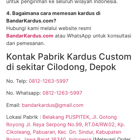
untuk pengiriman ke seluruh wilayah Indonesia.
4. Bagaimana cara memesan kardus di
BandarKardus.com?
Hubungi kami melalui website resmi
BandarKardus.com
atau WhatsApp untuk konsultasi
dan pemesanan.
Kontak Pabrik Kardus Custom
di sekitar Cilodong, Depok
No. Telp:
0812-1263-5997
No. Whatsapp:
0812-1263-5997
Email:
bandarkardus@gmail.com
Lokasi Pabrik :
Belakang PUSPITEK, Jl. Gotong
Royong Jl. Raya Serpong No.99, RT.04/RW.02, Kp.
Cikoleang, Pabuaran, Kec. Gn. Sindur, Kabupaten
Bogor, Jawa Barat 16340, Indonesia
(Melayani Order