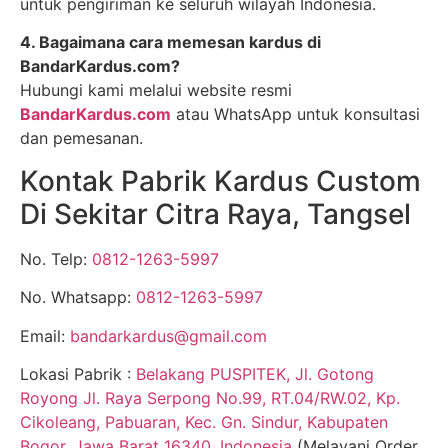
untuk pengiriman ke seluruh wilayah Indonesia.
4. Bagaimana cara memesan kardus di
BandarKardus.com?
Hubungi kami melalui website resmi
BandarKardus.com
atau WhatsApp untuk konsultasi
dan pemesanan.
Kontak Pabrik Kardus Custom
Di Sekitar Citra Raya, Tangsel
No. Telp:
0812-1263-5997
No. Whatsapp:
0812-1263-5997
Email:
bandarkardus@gmail.com
Lokasi Pabrik :
Belakang PUSPITEK, Jl. Gotong
Royong Jl. Raya Serpong No.99, RT.04/RW.02, Kp.
Cikoleang, Pabuaran, Kec. Gn. Sindur, Kabupaten
Bogor, Jawa Barat 16340, Indonesia
(Melayani Order