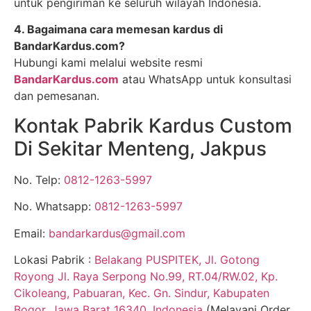
untuk pengiriman ke seluruh wilayah Indonesia.
4. Bagaimana cara memesan kardus di
BandarKardus.com?
Hubungi kami melalui website resmi
BandarKardus.com
atau WhatsApp untuk konsultasi
dan pemesanan.
Kontak Pabrik Kardus Custom
Di Sekitar Menteng, Jakpus
No. Telp:
0812-1263-5997
No. Whatsapp:
0812-1263-5997
Email:
bandarkardus@gmail.com
Lokasi Pabrik :
Belakang PUSPITEK, Jl. Gotong
Royong Jl. Raya Serpong No.99, RT.04/RW.02, Kp.
Cikoleang, Pabuaran, Kec. Gn. Sindur, Kabupaten
Bogor, Jawa Barat 16340, Indonesia
(Melayani Order