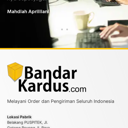
Baarokallahu Fiikum.."
Tin
Taufiqurrahman MZ
Yud
Melayani Order dan Pengiriman Seluruh Indonesia
Lokasi Pabrik
Belakang PUSPITEK, Jl.
Gotong Royong Jl. Raya